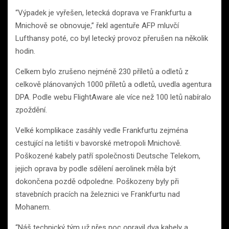
“Výpadek je vyřešen, letecká doprava ve Frankfurtu a
Mnichově se obnovuje,” řekl agentuře AFP mluvčí
Lufthansy poté, co byl letecký provoz přerušen na několik
hodin.
Celkem bylo zrušeno nejméně 230 příletů a odletů z
celkově plánovaných 1000 příletů a odletů, uvedla agentura
DPA. Podle webu FlightAware ale více než 100 letů nabíralo
zpoždění.
Velké komplikace zasáhly vedle Frankfurtu zejména
cestující na letišti v bavorské metropoli Mnichově.
Poškozené kabely patří společnosti Deutsche Telekom,
jejich oprava by podle sdělení aerolinek měla být
dokončena pozdě odpoledne. Poškozeny byly při
stavebních pracích na železnici ve Frankfurtu nad
Mohanem.
“Náš technický tým už přes noc opravil dva kabely a