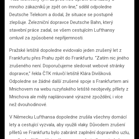
mnoho zákazníků je zpět on-line,” sdělil odpoledne
Deutsche Telekom a dodal, že situace se postupně
zlepšuje. Železniční dopravce Deutsche Bahn, který
stavební práce zadal, se všem cestujícím Lufthansy
omluvil za způsobené nepříjemnosti.
Pražské letiště dopoledne evidovalo jeden zrušený let z
Frankfurtu přes Prahu zpět do Frankfurtu. “Zatím nic jiného
zrušeného není. Doporučujeme sledovat webové stránky
dopravce,” řekla ČTK mluvčí letiště Klára Divíšková.
Odpoledne se žádné další zrušené spoje s Frankfurtem ani
Mnichovem na webu ruzyňského letiště neobjevily, přílety z
Mnichova ale měly naplánované výrazné zpoždění, i více
než dvouhodinové.
V Německu Lufthansa dopoledne zrušila všechny domácí
lety a cestující vyzvala, aby využili vlaky. Důvodem zrušení
příletů ve Frankfurtu bylo zabránit zaplnění dopravního uzlu,