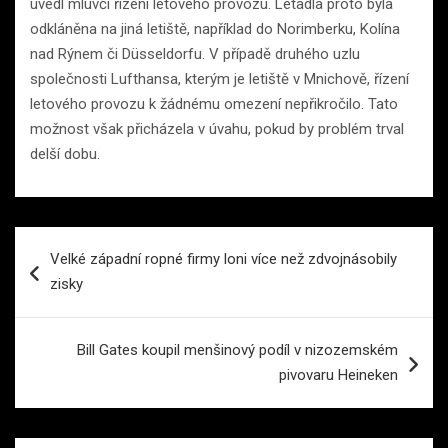
uvedl mluvčí řízení letového provozu. Letadla proto byla
odkláněna na jiná letiště, například do Norimberku, Kolína
nad Rýnem či Düsseldorfu. V případě druhého uzlu
společnosti Lufthansa, kterým je letiště v Mnichově, řízení
letového provozu k žádnému omezení nepřikročilo. Tato
možnost však přicházela v úvahu, pokud by problém trval
delší dobu.
Navigace
Velké západní ropné firmy loni více než zdvojnásobily
pro
zisky
příspěvek
Bill Gates koupil menšinový podíl v nizozemském
pivovaru Heineken