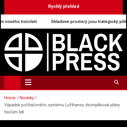
Skip
Rychlý přehled
to
content
ciletí
Skladové prostory jsou trategický pilíř moderního
BlackPress.cz
Aktuality, informace a tiskové zprávy
Home
Novinky
Výpadek počítačového systému Lufthansy zkomplikoval plány
tisícům lidí