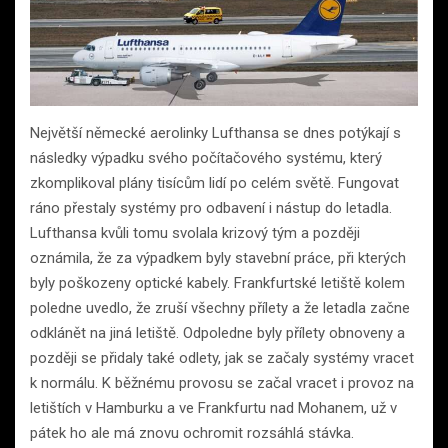
Největší německé aerolinky Lufthansa se dnes potýkají s
následky výpadku svého počítačového systému, který
zkomplikoval plány tisícům lidí po celém světě. Fungovat
ráno přestaly systémy pro odbavení i nástup do letadla.
Lufthansa kvůli tomu svolala krizový tým a později
oznámila, že za výpadkem byly stavební práce, při kterých
byly poškozeny optické kabely. Frankfurtské letiště kolem
poledne uvedlo, že zruší všechny přílety a že letadla začne
odklánět na jiná letiště. Odpoledne byly přílety obnoveny a
později se přidaly také odlety, jak se začaly systémy vracet
k normálu. K běžnému provosu se začal vracet i provoz na
letištích v Hamburku a ve Frankfurtu nad Mohanem, už v
pátek ho ale má znovu ochromit rozsáhlá stávka.