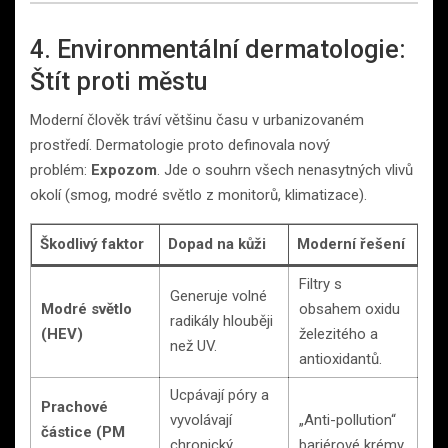
4. Environmentální dermatologie:
Štít proti městu
Moderní člověk tráví většinu času v urbanizovaném
prostředí. Dermatologie proto definovala nový
problém:
Expozom
. Jde o souhrn všech nenasytných vlivů
okolí (smog, modré světlo z monitorů, klimatizace).
Škodlivý faktor
Dopad na kůži
Moderní řešení
Filtry s
Generuje volné
Modré světlo
obsahem oxidu
radikály hlouběji
(HEV)
železitého a
než UV.
antioxidantů.
Ucpávají póry a
Prachové
vyvolávají
„Anti-pollution“
částice (PM
chronický
bariérové krémy.