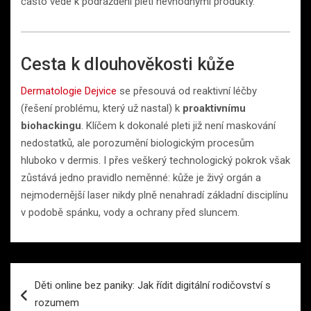
často vede k podráždění pleti nevhodnými produkty.
Cesta k dlouhověkosti kůže
Dermatologie Dejvice
se přesouvá od reaktivní léčby
(řešení problému, který už nastal) k
proaktivnímu
biohackingu
. Klíčem k dokonalé pleti již není maskování
nedostatků, ale porozumění biologickým procesům
hluboko v dermis. I přes veškerý technologický pokrok však
zůstává jedno pravidlo neměnné: kůže je živý orgán a
nejmodernější laser nikdy plně nenahradí základní disciplínu
v podobě spánku, vody a ochrany před sluncem.
Navigace
Děti online bez paniky: Jak řídit digitální rodičovství s
pro
rozumem