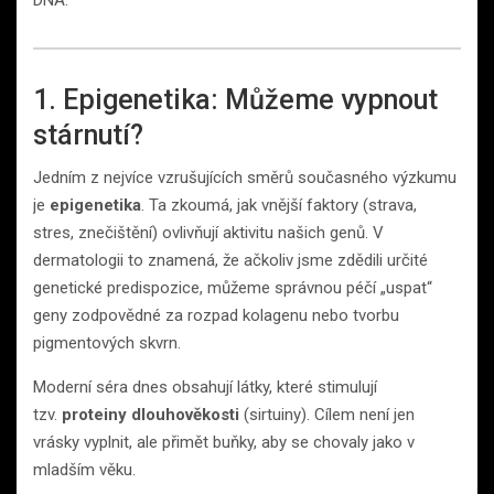
DNA.
1. Epigenetika: Můžeme vypnout
stárnutí?
Jedním z nejvíce vzrušujících směrů současného výzkumu
je
epigenetika
. Ta zkoumá, jak vnější faktory (strava,
stres, znečištění) ovlivňují aktivitu našich genů. V
dermatologii to znamená, že ačkoliv jsme zdědili určité
genetické predispozice, můžeme správnou péčí „uspat“
geny zodpovědné za rozpad kolagenu nebo tvorbu
pigmentových skvrn.
Moderní séra dnes obsahují látky, které stimulují
tzv.
proteiny dlouhověkosti
(sirtuiny). Cílem není jen
vrásky vyplnit, ale přimět buňky, aby se chovaly jako v
mladším věku.