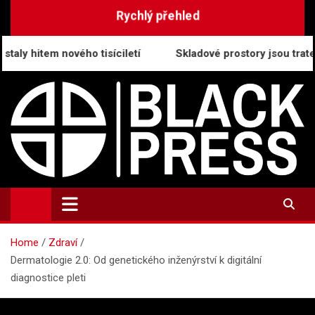
Skip
Rychlý přehled
to
content
vého tisíciletí
Skladové prostory jsou trategický pilíř 
BlackPress.cz
Aktuality, informace a tiskové zprávy
Home
Zdraví
Dermatologie 2.0: Od genetického inženýrství k digitální
diagnostice pleti