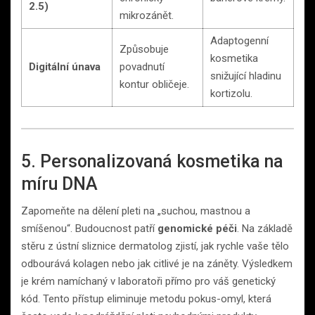
2.5)
mikrozánět.
Adaptogenní
Způsobuje
kosmetika
Digitální únava
povadnutí
snižující hladinu
kontur obličeje.
kortizolu.
5. Personalizovaná kosmetika na
míru DNA
Zapomeňte na dělení pleti na „suchou, mastnou a
smíšenou“. Budoucnost patří
genomické péči
. Na základě
stěru z ústní sliznice dermatolog zjistí, jak rychle vaše tělo
odbourává kolagen nebo jak citlivé je na záněty. Výsledkem
je krém namíchaný v laboratoři přímo pro váš genetický
kód. Tento přístup eliminuje metodu pokus-omyl, která