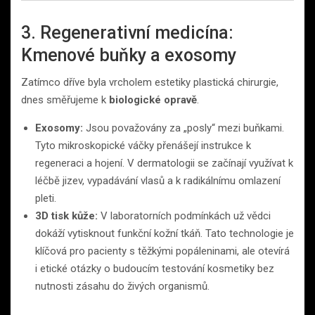
3. Regenerativní medicína:
Kmenové buňky a exosomy
Zatímco dříve byla vrcholem estetiky plastická chirurgie,
dnes směřujeme k
biologické opravě
.
Exosomy:
Jsou považovány za „posly“ mezi buňkami.
Tyto mikroskopické váčky přenášejí instrukce k
regeneraci a hojení. V dermatologii se začínají využívat k
léčbě jizev, vypadávání vlasů a k radikálnímu omlazení
pleti.
3D tisk kůže:
V laboratorních podmínkách už vědci
dokáží vytisknout funkční kožní tkáň. Tato technologie je
klíčová pro pacienty s těžkými popáleninami, ale otevírá
i etické otázky o budoucím testování kosmetiky bez
nutnosti zásahu do živých organismů.