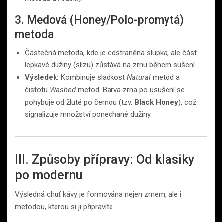
3. Medová (Honey/Polo-promytá)
metoda
Částečná metoda, kde je odstraněna slupka, ale část
lepkavé dužiny (slizu) zůstává na zrnu během sušení.
Výsledek:
Kombinuje sladkost
Natural
metod a
čistotu
Washed
metod. Barva zrna po usušení se
pohybuje od žluté po černou (tzv.
Black Honey
), což
signalizuje množství ponechané dužiny.
III. Způsoby přípravy: Od klasiky
po modernu
Výsledná chuť kávy je formována nejen zrnem, ale i
metodou, kterou si ji připravíte.