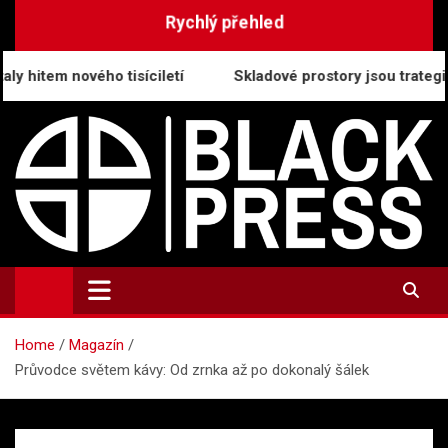
Skip
Rychlý přehled
to
content
ho tisíciletí
Skladové prostory jsou trategický pilíř mo
BlackPress.cz
Aktuality, informace a tiskové zprávy
Home
Magazín
Průvodce světem kávy: Od zrnka až po dokonalý šálek