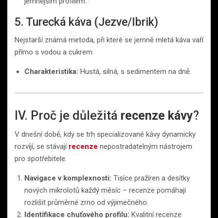
jemnějším profilem.
5. Turecká káva (Jezve/Ibrik)
Nejstarší známá metoda, při které se jemně mletá káva vaří
přímo s vodou a cukrem.
Charakteristika:
Hustá, silná, s sedimentem na dně.
IV. Proč je důležitá
recenze kávy
?
V dnešní době, kdy se trh specializované kávy dynamicky
rozvíjí, se stávají
recenze
nepostradatelným nástrojem
pro spotřebitele.
Navigace v komplexnosti:
Tisíce pražíren a desítky
nových mikrolotů každý měsíc – recenze pomáhají
rozlišit průměrné zrno od výjimečného.
Identifikace chuťového profilu:
Kvalitní recenze