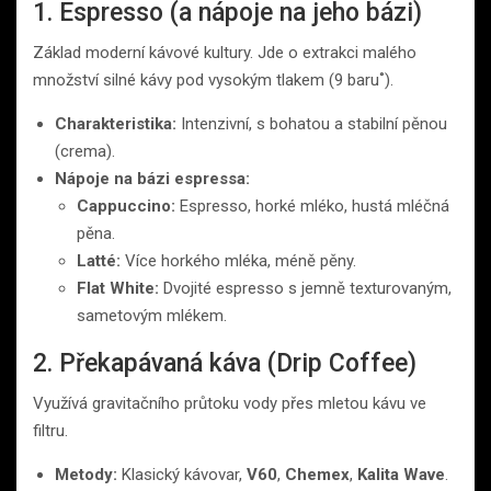
1. Espresso (a nápoje na jeho bázi)
Základ moderní kávové kultury. Jde o extrakci malého
množství silné kávy pod vysokým tlakem (9 baru˚).
Charakteristika:
Intenzivní, s bohatou a stabilní pěnou
(crema).
Nápoje na bázi espressa:
Cappuccino:
Espresso, horké mléko, hustá mléčná
pěna.
Latté:
Více horkého mléka, méně pěny.
Flat White:
Dvojité espresso s jemně texturovaným,
sametovým mlékem.
2. Překapávaná káva (Drip Coffee)
Využívá gravitačního průtoku vody přes mletou kávu ve
filtru.
Metody:
Klasický kávovar,
V60
,
Chemex
,
Kalita Wave
.