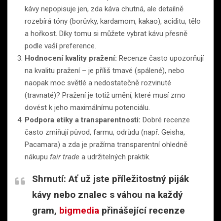
kávy nepopisuje jen, zda káva chutná, ale detailně
rozebírá tóny (borůvky, kardamom, kakao), aciditu, tělo
a hořkost. Díky tomu si můžete vybrat kávu přesně
podle vaší preference.
Hodnocení kvality pražení:
Recenze často upozorňují
na kvalitu pražení – je příliš tmavé (spálené), nebo
naopak moc světlé a nedostatečně rozvinuté
(travnaté)? Pražení je totiž umění, které musí zrno
dovést k jeho maximálnímu potenciálu.
Podpora etiky a transparentnosti:
Dobré recenze
často zmiňují původ, farmu, odrůdu (např. Geisha,
Pacamara) a zda je pražírna transparentní ohledně
nákupu
fair trade
a udržitelných praktik.
Shrnutí:
Ať už jste příležitostný piják
kávy nebo znalec s váhou na každý
gram,
bigmedia
přinášející
recenze