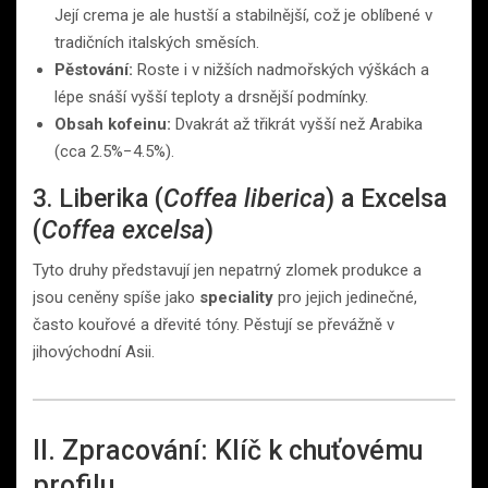
Její crema je ale hustší a stabilnější, což je oblíbené v
tradičních italských směsích.
Pěstování:
Roste i v nižších nadmořských výškách a
lépe snáší vyšší teploty a drsnější podmínky.
Obsah kofeinu:
Dvakrát až třikrát vyšší než Arabika
(cca 2.5%−4.5%).
3. Liberika (
Coffea liberica
) a Excelsa
(
Coffea excelsa
)
Tyto druhy představují jen nepatrný zlomek produkce a
jsou ceněny spíše jako
speciality
pro jejich jedinečné,
často kouřové a dřevité tóny. Pěstují se převážně v
jihovýchodní Asii.
II. Zpracování: Klíč k chuťovému
profilu