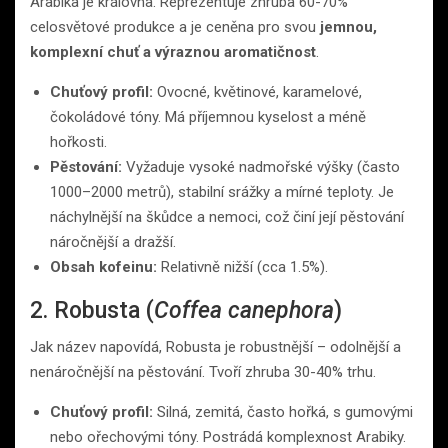
Arabika je královna. Reprezentuje zhruba 60-70%
celosvětové produkce a je ceněna pro svou
jemnou,
komplexní chuť a výraznou aromatičnost
.
Chuťový profil:
Ovocné, květinové, karamelové,
čokoládové tóny. Má příjemnou kyselost a méně
hořkosti.
Pěstování:
Vyžaduje vysoké nadmořské výšky (často
1000–2000 metrů), stabilní srážky a mírné teploty. Je
náchylnější na škůdce a nemoci, což činí její pěstování
náročnější a dražší.
Obsah kofeinu:
Relativně nižší (cca 1.5%).
2. Robusta (
Coffea canephora
)
Jak název napovídá, Robusta je robustnější – odolnější a
nenáročnější na pěstování. Tvoří zhruba 30-40% trhu.
Chuťový profil:
Silná, zemitá, často hořká, s gumovými
nebo ořechovými tóny. Postrádá komplexnost Arabiky.