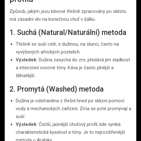
Způsob, jakým jsou kávové třešně zpracovány po sklizni,
má zásadní vliv na konečnou chuť v šálku.
1. Suchá (Natural/Naturální) metoda
Třešně se suší celé, s dužinou, na slunci, často na
vyvýšených afrických postelích.
Výsledek:
Dužina zasychá do zrn, předává jim sladkost
a intenzivní ovocné tóny. Káva je často plnější a
tělnatější.
2. Promytá (Washed) metoda
Dužina je odstraněna z třešní hned po sklizni pomocí
vody a mechanických zařízení. Zrna se poté promývají a
suší.
Výsledek:
Čistší, jasnější chuťový profil, kde vyniká
charakteristická kyselost a tóny. Je to nejrozšířenější
metoda u Arabiky.