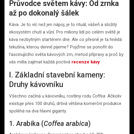
Průvodce světem kávy: Od zrnka
až po dokonalý šálek
Káva. Je to víc než jen nápoj; je to rituál, vášeň a složitý
ekosystém chutí a vůní. Pro miliony lidí po celém světě je
káva nezbytným startérem dne. Ale co přesně je ta hnědá
tekutina, kterou denně pijeme? Pojďme se ponořit do
fascinujícího světa kávových zrn, metod přípravy a proč by
vás měla zajímat každá poctivá
recenze kávy
.
I. Základní stavební kameny:
Druhy kávovníku
Všechno začíná u kávovníku, rostliny rodu
Coffea
. Ačkoliv
existuje přes 100 druhů, drtivá většina komerční produkce
spoléhá na dva hlavní giganty.
1. Arabika (
Coffea arabica
)