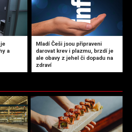
 je
Mladí Češi jsou připraveni
hy a
darovat krev i plazmu, brzdí je
ale obavy z jehel či dopadu na
zdraví