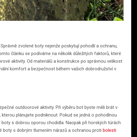
 Správně zvolené boty nejenže poskytují pohodlí a ochranu,
 tomto článku se podíváme na několik důležitých faktorů, které
rové aktivity. Od materiálů a konstrukce po správnou velikost
imální komfort a bezpečnost během vašich dobrodružství v
ečné outdoorové aktivity. Při výběru bot byste měli brát v
ity, kterou plánujete podniknout. Pokud se jedná o pohodlnou
 boty s dobrou oporou chodidla. Naopak při horských túrách
né boty s dobrým tlumením nárazů a ochranou proti
bolesti