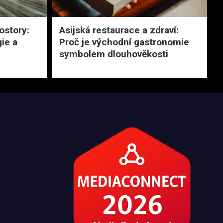
ostory:
Asijská restaurace a zdraví:
ie a
Proč je východní gastronomie
symbolem dlouhověkosti