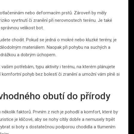
 otlačeninám nebo deformacím prstů. Zároveň by měly
ziko vyvrtnutí či zranění při nerovnostech terénu. Je také
 správnou velikost bot.
udete chodit. Pokud se jedná o mokré nebo kluzké terény, je
oděodolným materiálem. Naopak při pohybu na suchých a
podrážkou a dobrým úchopem.
t vašim potřebám, typu aktivity i terénu, na kterém plánujete
í komfortní pohyb bez bolestí či zranění a umožní vám plně si
 vhodného obutí do přírody
 několik faktorů. Prvním z nich je pohodlí a komfort, které by
stice je klíčové, aby se nohy cítily dobře a nemusely trpět
ybrat si boty s dostatečnou podporou chodidla a tlumením