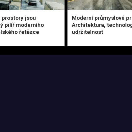
 prostory jsou
Moderní průmyslové pr
ký pilíř moderního
Architektura, technolog
lského řetězce
udržitelnost