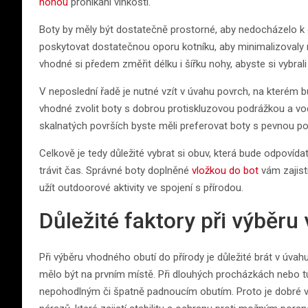
nohou
pronikání vlhkosti.
Boty by měly být dostatečně prostorné, aby nedocházelo k
poskytovat dostatečnou oporu kotníku, aby minimalizovaly ri
vhodné si předem změřit délku i šířku nohy, abyste si vybrali
V neposlední řadě je nutné vzít v úvahu povrch, na kterém b
vhodné zvolit boty s dobrou protiskluzovou podrážkou a v
skalnatých površích byste měli preferovat boty s pevnou 
Celkově je tedy důležité vybrat si obuv, která bude odpovída
trávit čas. Správné boty doplněné
vložkou do bot
vám zajist
užít outdoorové aktivity ve spojení s přírodou.
Důležité faktory při výběru
Při výběru vhodného obutí do přírody je důležité brát v úvahu
mělo být na prvním místě. Při dlouhých procházkách nebo turi
nepohodlným či špatně padnoucím obutím. Proto je dobré v