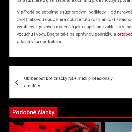
nárazů, které zajistí stabilitu a ochranu proti možným pora
V přírodě se setkáme s různorodými podklady – od nerovné
zvolit takovou obuv, která dokáže tuto rozmanitost zvládno
vyrobeny z pevných materiálů jako například kvalitní kůže 
vzduchu i vody. Dbejte také na správnou podrážku a
ortoped
odolná vůči opotřebení.
Navigace
Oblíbenost bot značky Nike mezi profesionály i
pro
amatéry
příspěvek
Podobné články