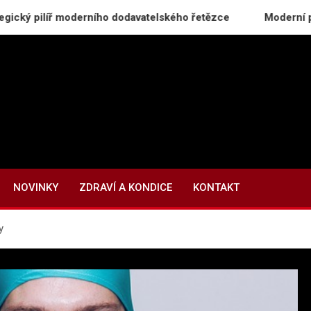
líř moderního dodavatelského řetězce
Moderní průmyslové 
NOVINKY
ZDRAVÍ A KONDICE
KONTAKT
y