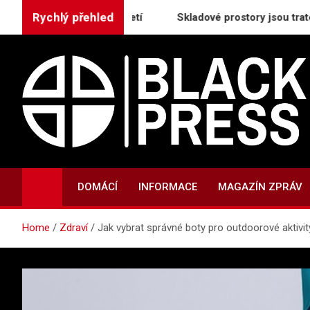
Skip
Rychlý přehled
m nového tisíciletí
Skladové prostory jsou trategický pi
to
content
BlackPress.cz
Aktuality, informace a tiskové zprávy
DOMÁCÍ
INFORMACE
MAGAZÍN ZPRÁV
Home
Zdraví
Jak vybrat správné boty pro outdoorové aktivit