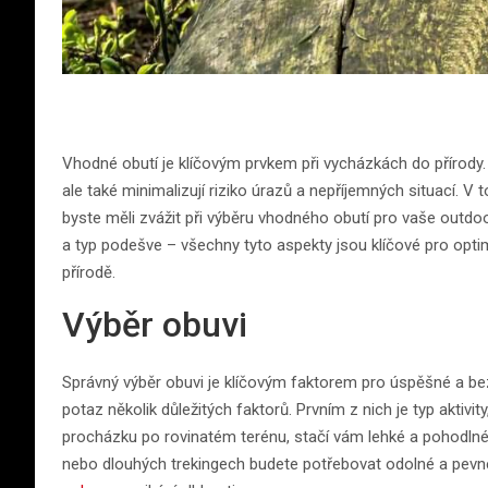
Vhodné obutí je klíčovým prvkem při vycházkách do přírody.
ale také minimalizují riziko úrazů a nepříjemných situací. V
byste měli zvážit při výběru vhodného obutí pro vaše outdoo
a typ podešve – všechny tyto aspekty jsou klíčové pro opt
přírodě.
Výběr obuvi
Správný výběr obuvi je klíčovým faktorem pro úspěšné a bezp
potaz několik důležitých faktorů. Prvním z nich je typ aktiv
procházku po rovinatém terénu, stačí vám lehké a pohodlné
nebo dlouhých trekingech budete potřebovat odolné a pev