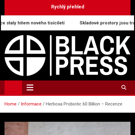
Skip
Rychlý přehled
to
content
m nového tisíciletí
Skladové prostory jsou trategický pi
BlackPress.cz
Aktuality, informace a tiskové zprávy
Home
Informace
Herboxa Probiotic 60 Billion – Recenze