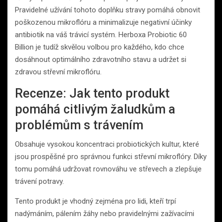
Pravidelné užívání tohoto doplňku stravy pomáhá obnovit
poškozenou mikroflóru a minimalizuje negativní účinky
antibiotik na váš trávicí systém. Herboxa Probiotic 60
Billion je tudíž skvělou volbou pro každého, kdo chce
dosáhnout optimálního zdravotního stavu a udržet si
zdravou střevní mikroflóru.
Recenze: Jak tento produkt
pomáhá citlivým žaludkům a
problémům s trávením
Obsahuje vysokou koncentraci probiotických kultur, které
jsou prospěšné pro správnou funkci střevní mikroflóry. Díky
tomu pomáhá udržovat rovnováhu ve střevech a zlepšuje
trávení potravy.
Tento produkt je vhodný zejména pro lidi, kteří trpí
nadýmáním, pálením žáhy nebo pravidelnými zažívacími