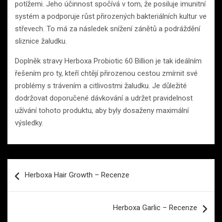
potížemi. Jeho účinnost spočívá v tom, že posiluje imunitní
systém a podporuje růst přirozených bakteriálních kultur ve
střevech. To má za následek snížení zánětů a podráždění
sliznice žaludku.
Doplněk stravy Herboxa Probiotic 60 Billion je tak ideálním
řešením pro ty, kteří chtějí přirozenou cestou zmírnit své
problémy s trávením a citlivostmi žaludku. Je důležité
dodržovat doporučené dávkování a udržet pravidelnost
užívání tohoto produktu, aby byly dosaženy maximální
výsledky.
Navigace
Herboxa Hair Growth – Recenze
pro
příspěvek
Herboxa Garlic – Recenze