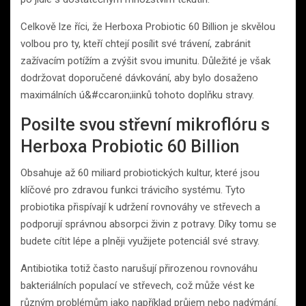
Celkově lze říci, že Herboxa Probiotic 60 Billion je skvělou
volbou pro ty, kteří chtejí posílit své trávení, zabránit
zažívacím potížím a zvýšit svou imunitu. Důležité je však
dodržovat doporučené dávkování, aby bylo dosaženo
maximálních ú&#ccaron;iinků tohoto doplňku stravy.
Posilte svou střevní mikroflóru s
Herboxa Probiotic 60 Billion
Obsahuje až 60 miliard probiotických kultur, které jsou
klíčové pro zdravou funkci trávicího systému. Tyto
probiotika přispívají k udržení rovnováhy ve střevech a
podporují správnou absorpci živin z potravy. Díky tomu se
budete cítit lépe a plněji využijete potenciál své stravy.
Antibiotika totiž často narušují přirozenou rovnováhu
bakteriálních populací ve střevech, což může vést ke
různým problémům jako například průjem nebo nadýmání.