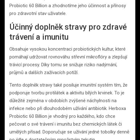
Probiotic 60 Billion a zhodnotíme jeho účinnost a přínosy
pro zdravotní stav uživatele.
Účinný doplněk stravy pro zdravé
trávení a imunitu
Obsahuje vysokou koncentraci probiotických kultur, které
pomáhají udržovat rovnováhu střevní mikroflóry a zlepšují
trávicí procesy. Díky tomu se snižuje riziko nadýmání,
průjmů a dalších zažívacích potíží.
Tento doplněk stravy také posiluje imunitní systém tím, že
podporuje tvorbu protilátek a aktivitu bílých krvinek. To je
důležité zejména v obdobích zvýšené náchylnosti na
infekce nebo při dlouhodobém užívání antibiotik. Herboxa
Probiotic 60 Billion je vhodný pro každého, kdo chce
pečovat o své trávení i imunitu bez chemických látek či
umělých přísad. Doporučuje se užívání jedné tobolky denně
po jídle s dostatečným množstvím tekutin.