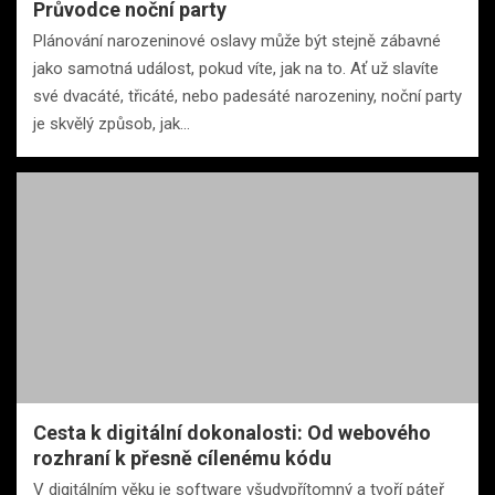
Průvodce noční party
Plánování narozeninové oslavy může být stejně zábavné
jako samotná událost, pokud víte, jak na to. Ať už slavíte
své dvacáté, třicáté, nebo padesáté narozeniny, noční party
je skvělý způsob, jak…
Cesta k digitální dokonalosti: Od webového
rozhraní k přesně cílenému kódu
V digitálním věku je software všudypřítomný a tvoří páteř