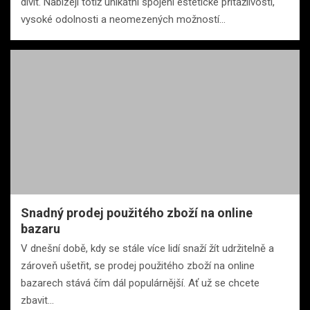
divit. Nabízejí totiž unikátní spojení estetické přitažlivosti,
vysoké odolnosti a neomezených možností…
Snadný prodej použitého zboží na online
bazaru
V dnešní době, kdy se stále více lidí snaží žít udržitelně a
zároveň ušetřit, se prodej použitého zboží na online
bazarech stává čím dál populárnější. Ať už se chcete
zbavit…